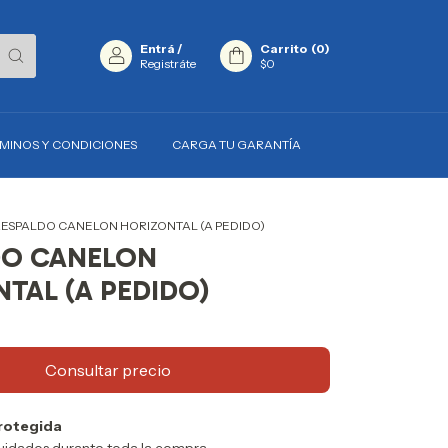
Entrá
/
Carrito
(
0
)
Registráte
$0
MINOS Y CONDICIONES
CARGA TU GARANTÍA
ESPALDO CANELON HORIZONTAL (A PEDIDO)
DO CANELON
TAL (A PEDIDO)
rotegida
uidados durante toda la compra.