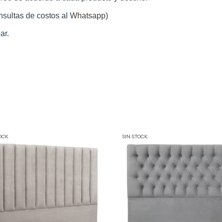
nsultas de costos al
Whatsapp
)
ar.
OCK
SIN STOCK