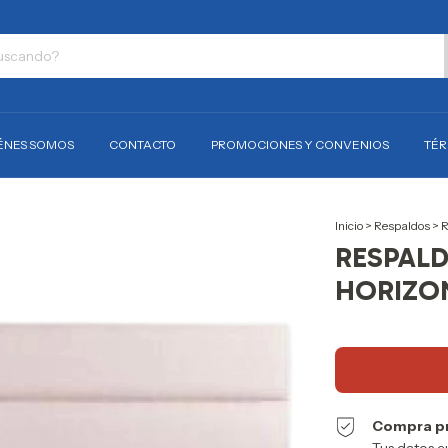
ÉNES SOMOS
CONTACTO
PROMOCIONES Y CONVENIOS
TÉR
Inicio
>
Respaldos
>
R
RESPAL
HORIZON
Compra p
Tus datos c