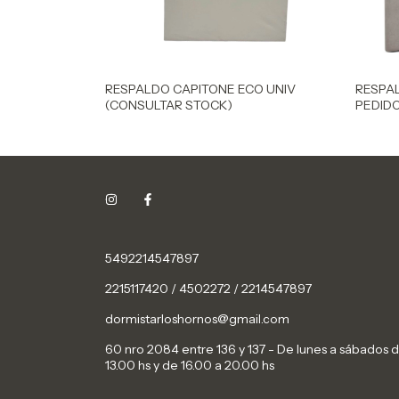
RESPALDO CAPITONE ECO UNIV
RESPAL
(CONSULTAR STOCK)
PEDIDO
5492214547897
2215117420 / 4502272 / 2214547897
dormistarloshornos@gmail.com
60 nro 2084 entre 136 y 137 - De lunes a sábados 
13.00 hs y de 16.00 a 20.00 hs