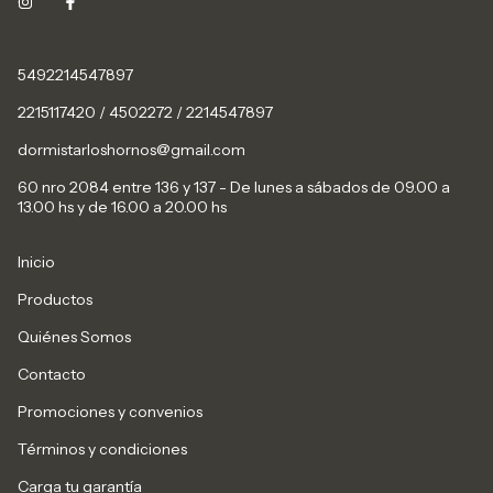
5492214547897
2215117420 / 4502272 / 2214547897
dormistarloshornos@gmail.com
60 nro 2084 entre 136 y 137 - De lunes a sábados de 09.00 a
13.00 hs y de 16.00 a 20.00 hs
Inicio
Productos
Quiénes Somos
Contacto
Promociones y convenios
Términos y condiciones
Carga tu garantía