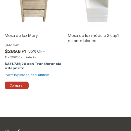
Mesa de luz Mery
Mesa de luz módulo 2 caj/1
estante blanco
$445.945
$289.674
35
% OFF
18
x
$16.093
sin interés
$231.739,20
con
Transferencia
o depósito
¡No te lo pierdas, es el último!
Comprar