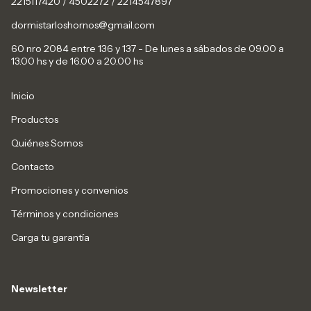
2215117420 / 4502272 / 2214547897
dormistarloshornos@gmail.com
60 nro 2084 entre 136 y 137 - De lunes a sábados de 09.00 a
13.00 hs y de 16.00 a 20.00 hs
Inicio
Productos
Quiénes Somos
Contacto
Promociones y convenios
Términos y condiciones
Carga tu garantía
Newsletter